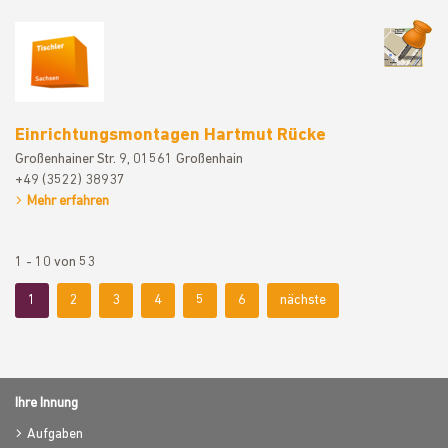
Einrichtun
Einrichtungsmontagen Hartmut Rücke
Großenhainer Str. 9, 01561 Großenhain
+49 (3522) 38937
Mehr erfahren
1 - 10 von 53
1
2
3
4
5
6
nächste
Ihre Innung
Aufgaben