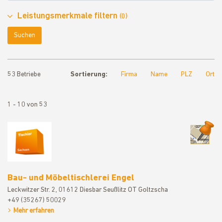
Leistungsmerkmale filtern
(0)
Suchen
53 Betriebe
Sortierung:
Firma
Name
PLZ
Ort
1 - 10 von 53
Bau- und M
Bau- und Möbeltischlerei Engel
Leckwitzer Str. 2, 01612 Diesbar Seußlitz OT Goltzscha
+49 (35267) 50029
Mehr erfahren