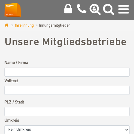
Ihre Innung
Innungsmitglieder
www.tischlerinnung-
meissen.de
Unsere Mitgliedsbetriebe
Name / Firma
Volltext
PLZ / Stadt
Umkreis