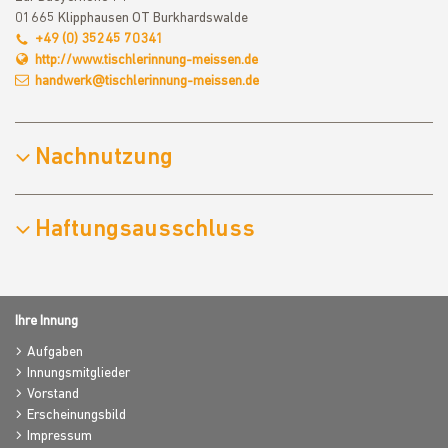
01665 Klipphausen OT Burkhardswalde
+49 (0) 35245 70341
http://www.tischlerinnung-meissen.de
handwerk@tischlerinnung-meissen.de
Nachnutzung
Haftungsausschluss
Ihre Innung
Aufgaben
Innungsmitglieder
Vorstand
Erscheinungsbild
Impressum