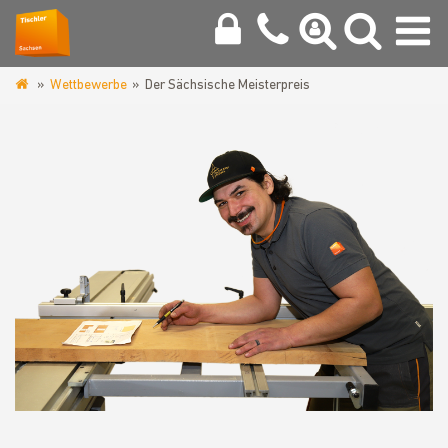
Wettbewerbe
Der Sächsische Meisterpreis
www.tischlerinnung-
meissen.de