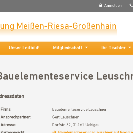
Anmelden
nung Meißen-Riesa-Großenhain
Unser Leitbild!
Mitgliedschaft
Ihr Tischler
Bauelementeservice Leusch
dressdaten
Firma:
Bauelementeservice Leuschner
Ansprechpartner:
Gert Leuschner
Adresse:
Dorfstr. 32, 01561 Uebigau
Kartenansicht:
Bauelementeservice Leuschner auf Google