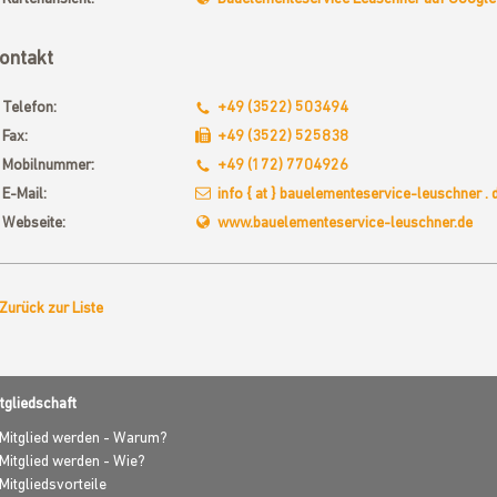
ontakt
Telefon:
+49 (3522) 503494
Fax:
+49 (3522) 525838
Mobilnummer:
+49 (172) 7704926
E-Mail:
info { at } bauelementeservice-leuschner . 
Webseite:
www.bauelementeservice-leuschner.de
Zurück zur Liste
tgliedschaft
Mitglied werden - Warum?
Mitglied werden - Wie?
Mitgliedsvorteile