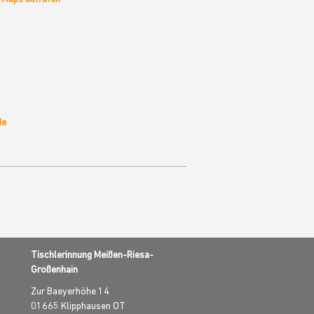
de
Tischlerinnung Meißen-Riesa-
Großenhain
Zur Baeyerhöhe 14
01665
Klipphausen OT